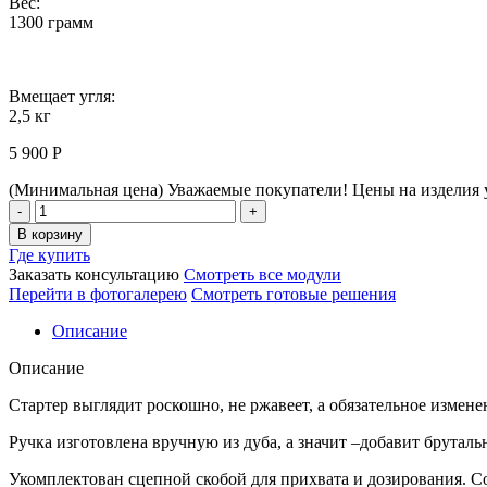
Вес:
1300 грамм
Вмещает угля:
2,5 кг
5 900
Р
(Минимальная цена)
Уважаемые покупатели! Цены на изделия у
Стартер
Astov
В корзину
BBQ
Где купить
Premium
Заказать консультацию
Смотреть все модули
/
Перейти в фотогалерею
Смотреть готовые решения
АСТОВ
БАРБЕКЮ
Описание
Премиум
Количество
Описание
Стартер выглядит роскошно, не ржавеет, а обязательное измене
Ручка изготовлена вручную из дуба, а значит –добавит брутальн
Укомплектован сцепной скобой для прихвата и дозирования. С