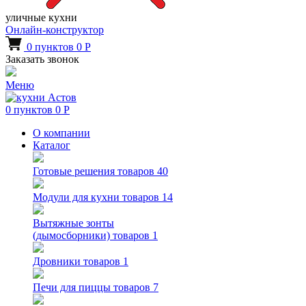
уличные кухни
Онлайн-конструктор
0
пунктов
0
Р
Заказать звонок
Меню
0
пунктов
0
Р
О компании
Каталог
Готовые решения
товаров 40
Модули для кухни
товаров 14
Вытяжные зонты
(дымосборники)
товаров 1
Дровники
товаров 1
Печи для пиццы
товаров 7