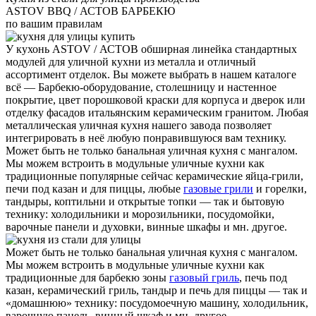
ASTOV BBQ / АСТОВ БАРБЕКЮ
по вашим правилам
У кухонь ASTOV / АСТОВ обширная линейка стандартных
модулей для уличной кухни из металла и отличный
ассортимент отделок. Вы можете выбрать в нашем каталоге
всё — Барбекю-оборудование, столешницу и настенное
покрытие, цвет порошковой краски для корпуса и дверок или
отделку фасадов итальянским керамическим гранитом. Любая
металлическая уличная кухня нашего завода позволяет
интегрировать в неё любую понравившуюся вам технику.
Может быть не только банальная уличная кухня с мангалом.
Мы можем встроить в модульные уличные кухни как
традиционные популярные сейчас керамические яйца-грили,
печи под казан и для пиццы, любые
газовые грили
и горелки,
тандыры, коптильни и открытые топки — так и бытовую
технику: холодильники и морозильники, посудомойки,
варочные панели и духовки, винные шкафы и мн. другое.
Может быть не только банальная уличная кухня с мангалом.
Мы можем встроить в модульные уличные кухни как
традиционные для барбекю зоны
газовый гриль
, печь под
казан, керамический гриль, тандыр и печь для пиццы — так и
«домашнюю» технику: посудомоечную машину, холодильник,
варочную панель, винный шкаф и мн. другое.