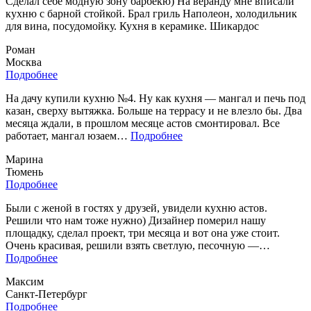
Сделал себе модную зону барбекю) На веранду мне вписали
кухню с барной стойкой. Брал гриль Наполеон, холодильник
для вина, посудомойку. Кухня в керамике. Шикардос
Роман
Москва
Подробнее
На дачу купили кухню №4. Ну как кухня — мангал и печь под
казан, сверху вытяжка. Больше на террасу и не влезло бы. Два
месяца ждали, в прошлом месяце астов смонтировал. Все
«На
работает, мангал юзаем…
Подробнее
дачу
Марина
купили
Тюмень
кухню
Подробнее
№4.»
Были с женой в гостях у друзей, увидели кухню астов.
Решили что нам тоже нужно) Дизайнер померил нашу
площадку, сделал проект, три месяца и вот она уже стоит.
Очень красивая, решили взять светлую, песочную —…
«Были
Подробнее
с
Максим
женой
Санкт-Петербург
в
Подробнее
гостях»