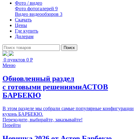
Фото / видео
Фото
фотогалерей 9
Видео
видеообзоров 3
Скачать
Цены
Где купить
Дилерам
Поиск
0
пунктов
0
Р
Меню
Обновленный раздел
с готовыми решениями
АСТОВ
БАРБЕКЮ
В этом разделе мы собрали самые популярные конфигурации
кухонь БАРБЕКЮ.
Переходите, выбирайте, заказывайте!
Перейти
Новинка 2026 от
Астов Барбекю