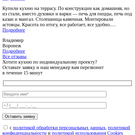
Купили кухню на террасу. По конструкции как домашняя, но
из стали, вместо духовки и варки — печь для пиццы, печь под
казан и мангал. Столешница каменная. Монтировали
астовцы. Красота по итогу, все работает, все удобно.…
«Купили
Подробнее
кухню
Владимир
на
Воронеж
террасу.
Подробнее
По»
Все отзывы
Хотите кухню по индивидуальному проекту?
Оставьте заявку и наш менеджер вам перезвонит
в течение 15 минут
с
политикой обработки персональных данных
,
политикой
конфиденциальности
и
политикой использования Cookies