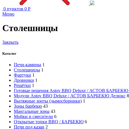
0
пунктов
0
Р
Меню
Столешницы
Закрыть
Каталог
Печи-камины
1
Столешницы
1
Фартуки
1
Дровники
1
Решётки
1
Готовые решения Astov BBQ Deluxe / АСТОВ БАРБЕКЮ
Модули Astov BBQ Deluxe / АСТОВ БАРБЕКЮ Делюкс
8
Вытяжные зонты (дымосборники)
1
Зоны барбекю
43
Мангальные зоны
43
Мойки и смесители
6
Открытые топки BBQ / БАРБЕКЮ
6
Печи под казан
2