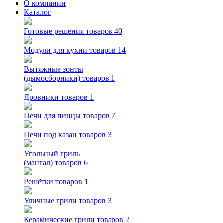
О компании
Каталог
Готовые решения
товаров 40
Модули для кухни
товаров 14
Вытяжные зонты
(дымосборники)
товаров 1
Дровники
товаров 1
Печи для пиццы
товаров 7
Печи под казан
товаров 3
Угольный гриль
(мангал)
товаров 6
Решётки
товаров 1
Уличные грили
товаров 3
Керамические грили
товаров 2