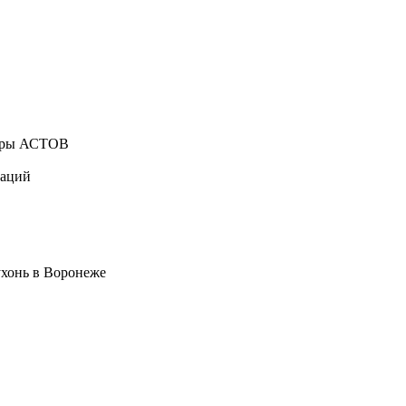
туры АСТОВ
каций
ухонь в Воронеже