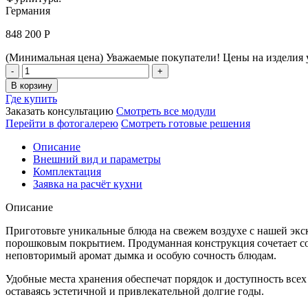
Германия
848 200
Р
(Минимальная цена)
Уважаемые покупатели! Цены на изделия у
Комплект
Astov
В корзину
BBQ
Где купить
Deluxe
Заказать консультацию
Смотреть все модули
/
Перейти в фотогалерею
Смотреть готовые решения
АСТОВ
БАРБЕКЮ
Описание
Делюкс
Внешний вид и параметры
№8
Комплектация
(ширина
Заявка на расчёт кухни
2960
мм)
Описание
Количество
Приготовьте уникальные блюда на свежем воздухе с нашей э
порошковым покрытием. Продуманная конструкция сочетает с
неповторимый аромат дымка и особую сочность блюдам.
Удобные места хранения обеспечат порядок и доступность вс
оставаясь эстетичной и привлекательной долгие годы.