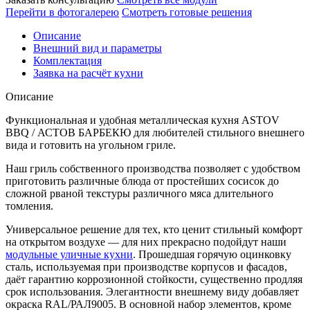
АСТОВ
Перейти в фотогалерею
Смотреть готовые решения
БАРБЕКЮ
№
Описание
1
Внешний вид и параметры
(ширина
Комплектация
3000
Заявка на расчёт кухни
мм)
Количество
Описание
Функциональная и удобная металлическая кухня ASTOV
BBQ / АСТОВ БАРБЕКЮ для любителей стильного внешнего
вида и готовить на угольном гриле.
Наш гриль собственного производства позволяет с удобством
приготовить различные блюда от простейших сосисок до
сложной рваной текстуры различного мяса длительного
томления.
Универсальное решение для тех, кто ценит стильный комфорт
на открытом воздухе — для них прекрасно подойдут наши
модульные уличные кухни
. Прошедшая горячую оцинковку
сталь, используемая при производстве корпусов и фасадов,
даёт гарантию коррозионной стойкости, существенно продляя
срок использования. Элегантности внешнему виду добавляет
окраска RAL/РАЛ9005. В основной набор элементов, кроме