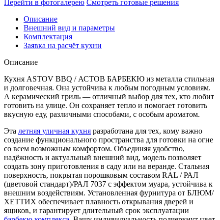
Перейти в фотогалерею
Смотреть готовые решения
БАРБЕКЮ
№
Описание
7
Внешний вид и параметры
(ширина
Комплектация
1940
Заявка на расчёт кухни
мм)
Количество
Описание
Кухня ASTOV BBQ / АСТОВ БАРБЕКЮ из металла стильная
и долговечная. Она устойчива к любым погодным условиям.
А керамический гриль — отличный выбор для тех, кто любит
готовить на улице. Он сохраняет тепло и помогает готовить
вкусную еду, различными способами, с особым ароматом.
Эта
летняя уличная кухня
разработана для тех, кому важно
создание функционального пространства для готовки на огне
со всем возможным комфортом. Объединяя удобство,
надёжность и актуальный внешний вид, модель позволяет
создать зону приготовления в саду или на веранде. Стальная
поверхность, покрытая порошковым составом RAL / РАЛ
(цветовой стандарт)/РАЛ 7037 с эффектом муара, устойчива к
внешним воздействиям. Установленная фурнитура от БЛЮМ/
ХЕТТИХ обеспечивает плавность открывания дверей и
ящиков, и гарантирует длительный срок эксплуатации
барбекю комплекса
. Вашу индивидуальность подчеркнут цвет