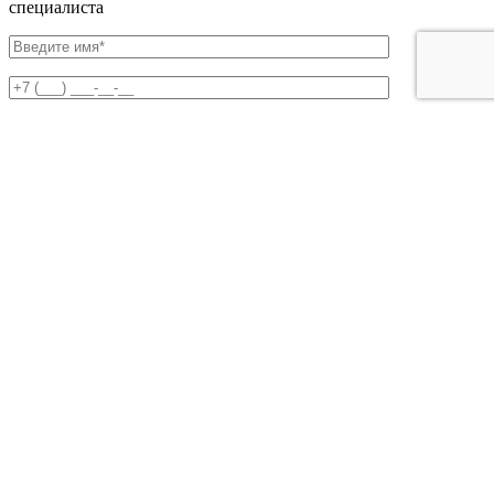
специалиста
с
политикой обработки персональных данных
,
политикой
конфиденциальности
и
политикой использования Cookies
согласен.
×
Купить модульную кухню