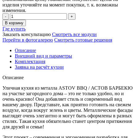
изделия уточняйте на момент покупки, т. к. возможны
изменения.
Кухня
ASTOV
В корзину
BBQ
Где купить
/
Заказать консультацию
Смотреть все модули
АСТОВ
Перейти в фотогалерею
Смотреть готовые решения
БАРБЕКЮ
№
Описание
9
Внешний вид и параметры
(ширина
Комплектация
1820х2920
Заявка на расчёт кухни
мм)
Количество
Описание
Уличная кухня из металла ASTOV BBQ / АСТОВ БАРБЕКЮ
на участке загородного дома – это не только удобно, но и
очень красиво! Она добавляет стиль и современный вид
вашему двору. Представьте, как приятно готовить на свежем
воздухе, когда вокруг зелень и цветы. Металлические фасады
выглядят очень элегантно и могут быть оформлены в разных
стилях. Такая кухня обязательно станет центром притяжения
для друзей и семьи!
Этот проект – современная и эргономичная разработка для