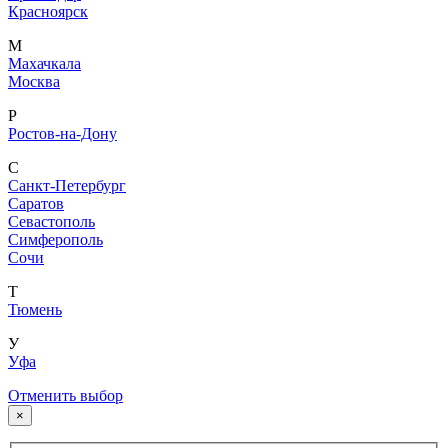
Красноярск
М
Махачкала
Москва
Р
Ростов-на-Дону
С
Санкт-Петербург
Саратов
Севастополь
Симферополь
Сочи
Т
Тюмень
У
Уфа
Отменить выбор
×