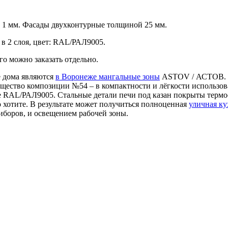
 1 мм. Фасады двухконтурные толщиной 25 мм.
в 2 слоя, цвет: RAL/РАЛ9005.
о можно заказать отдельно.
 дома являются
в Воронеже мангальные зоны
ASTOV / АСТОВ. И
щество композиции №54 – в компактности и лёгкости использова
е RAL/РАЛ9005. Стальные детали печи под казан покрыты терм
о хотите. В результате может получиться полноценная
уличная ку
иборов, и освещением рабочей зоны.