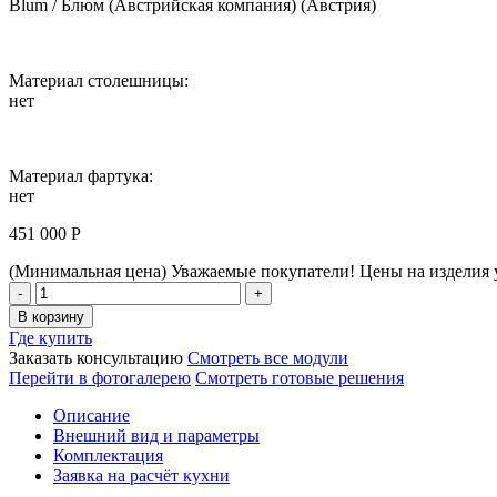
Blum / Блюм (Австрийская компания) (Австрия)
Материал столешницы:
нет
Материал фартука:
нет
451 000
Р
(Минимальная цена)
Уважаемые покупатели! Цены на изделия у
Мангальный
комплекс
В корзину
ASTOV
Где купить
/
Заказать консультацию
Смотреть все модули
АСТОВ
Перейти в фотогалерею
Смотреть готовые решения
№
54
Описание
Количество
Внешний вид и параметры
Комплектация
Заявка на расчёт кухни