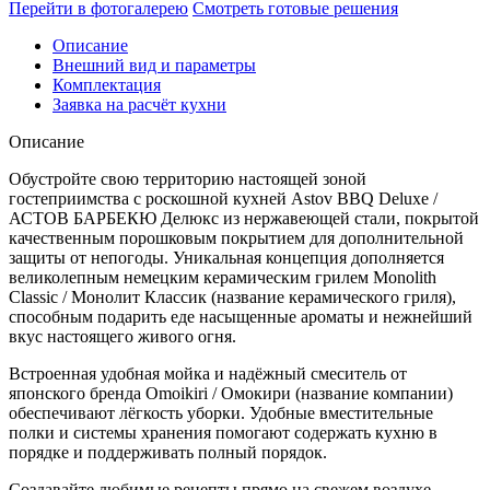
Deluxe
Перейти в фотогалерею
Смотреть готовые решения
/
АСТОВ
Описание
БАРБЕКЮ
Внешний вид и параметры
Делюкс
Комплектация
№10
Заявка на расчёт кухни
(ширина
3180
Описание
мм)
Количество
Обустройте свою территорию настоящей зоной
гостеприимства с роскошной кухней Astov BBQ Deluxe /
АСТОВ БАРБЕКЮ Делюкс из нержавеющей стали, покрытой
качественным порошковым покрытием для дополнительной
защиты от непогоды. Уникальная концепция дополняется
великолепным немецким керамическим грилем Monolith
Classic / Монолит Классик (название керамического гриля),
способным подарить еде насыщенные ароматы и нежнейший
вкус настоящего живого огня.
Встроенная удобная мойка и надёжный смеситель от
японского бренда Omoikiri / Омокири (название компании)
обеспечивают лёгкость уборки. Удобные вместительные
полки и системы хранения помогают содержать кухню в
порядке и поддерживать полный порядок.
Создавайте любимые рецепты прямо на свежем воздухе,