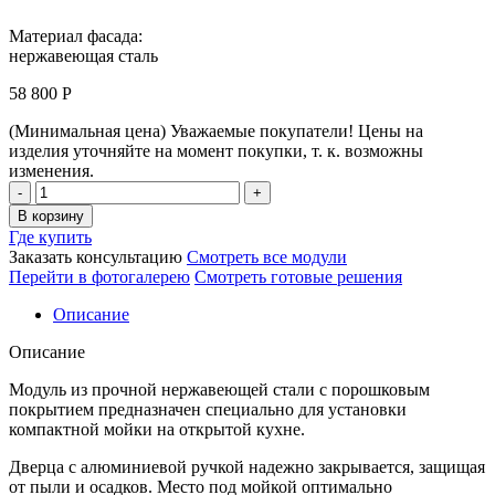
Материал фасада:
нержавеющая сталь
58 800
Р
(Минимальная цена)
Уважаемые покупатели! Цены на
изделия уточняйте на момент покупки, т. к. возможны
изменения.
Модуль
под
В корзину
мойку
Где купить
(пр/
Заказать консультацию
Смотреть все модули
лев)
Перейти в фотогалерею
Смотреть готовые решения
600х700
мм
Описание
Количество
Описание
Модуль из прочной нержавеющей стали с порошковым
покрытием предназначен специально для установки
компактной мойки на открытой кухне.
Дверца с алюминиевой ручкой надежно закрывается, защищая
от пыли и осадков. Место под мойкой оптимально