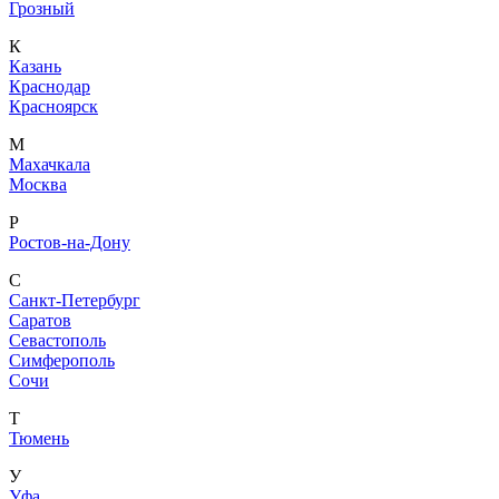
Грозный
К
Казань
Краснодар
Красноярск
М
Махачкала
Москва
Р
Ростов-на-Дону
С
Санкт-Петербург
Саратов
Севастополь
Симферополь
Сочи
Т
Тюмень
У
Уфа