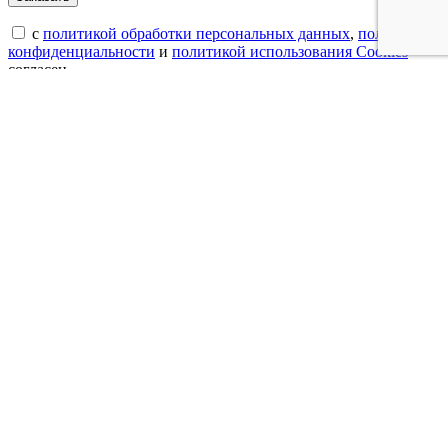
с
политикой обработки персональных данных
,
политикой
конфиденциальности
и
политикой использования Cookies
согласен.
×
Купить модульную кухню