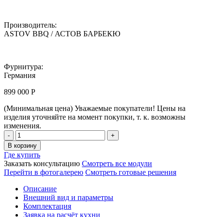
Производитель:
ASTOV BBQ / АСТОВ БАРБЕКЮ
Фурнитура:
Германия
899 000
Р
(Минимальная цена)
Уважаемые покупатели! Цены на
изделия уточняйте на момент покупки, т. к. возможны
изменения.
Комплекс
барбекю
В корзину
ASTOV
Где купить
BBQ
Заказать консультацию
Смотреть все модули
/
Перейти в фотогалерею
Смотреть готовые решения
АСТОВ
БАРБЕКЮ
Описание
№
Внешний вид и параметры
19
Комплектация
(ширина
Заявка на расчёт кухни