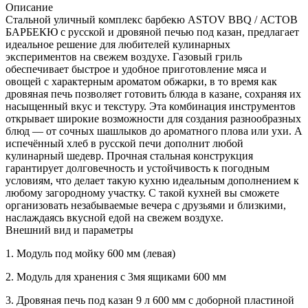
мм)
Описание
Количество
Стальной уличный комплекс барбекю ASTOV BBQ / АСТОВ
БАРБЕКЮ c русской и дровяной печью под казан, предлагает
идеальное решение для любителей кулинарных
экспериментов на свежем воздухе. Газовый гриль
обеспечивает быстрое и удобное приготовление мяса и
овощей с характерным ароматом обжарки, в то время как
дровяная печь позволяет готовить блюда в казане, сохраняя их
насыщенный вкус и текстуру. Эта комбинация инструментов
открывает широкие возможности для создания разнообразных
блюд — от сочных шашлыков до ароматного плова или ухи. А
испечённый хлеб в русской печи дополнит любой
кулинарный шедевр. Прочная стальная конструкция
гарантирует долговечность и устойчивость к погодным
условиям, что делает такую кухню идеальным дополнением к
любому загородному участку. С такой кухней вы сможете
организовать незабываемые вечера с друзьями и близкими,
наслаждаясь вкусной едой на свежем воздухе.
Внешний вид и параметры
1.
Модуль под мойку 600 мм (левая)
2.
Модуль для хранения с 3мя ящиками 600 мм
3.
Дровяная печь под казан 9 л 600 мм с доборной пластиной