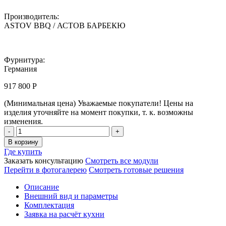
Производитель:
ASTOV BBQ / АСТОВ БАРБЕКЮ
Фурнитура:
Германия
917 800
Р
(Минимальная цена)
Уважаемые покупатели! Цены на
изделия уточняйте на момент покупки, т. к. возможны
изменения.
Комплекс
барбекю
В корзину
ASTOV
Где купить
BBQ
Заказать консультацию
Смотреть все модули
/
Перейти в фотогалерею
Смотреть готовые решения
АСТОВ
БАРБЕКЮ
Описание
№
Внешний вид и параметры
20
Комплектация
(ширина
Заявка на расчёт кухни
3200