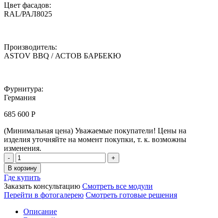
Цвет фасадов:
RAL/РАЛ8025
Производитель:
ASTOV BBQ / АСТОВ БАРБЕКЮ
Фурнитура:
Германия
685 600
Р
(Минимальная цена)
Уважаемые покупатели! Цены на
изделия уточняйте на момент покупки, т. к. возможны
изменения.
Зона
барбекю
В корзину
ASTOV
Где купить
BBQ
Заказать консультацию
Смотреть все модули
/
Перейти в фотогалерею
Смотреть готовые решения
АСТОВ
БАРБЕКЮ
Описание
№