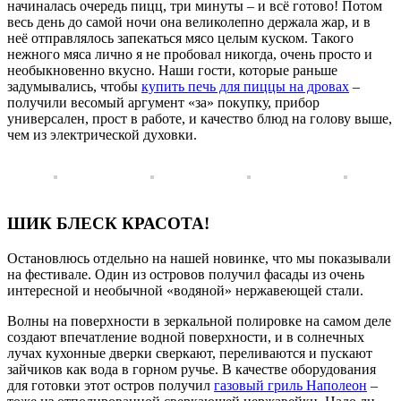
начиналась очередь пицц, три минуты – и всё готово! Потом
весь день до самой ночи она великолепно держала жар, и в
неё отправлялось запекаться мясо целым куском. Такого
нежного мяса лично я не пробовал никогда, очень просто и
необыкновенно вкусно. Наши гости, которые раньше
задумывались, чтобы
купить печь для пиццы на дровах
–
получили весомый аргумент «за» покупку, прибор
универсален, прост в работе, и качество блюд на голову выше,
чем из электрической духовки.
ШИК БЛЕСК КРАСОТА!
Остановлюсь отдельно на нашей новинке, что мы показывали
на фестивале. Один из островов получил фасады из очень
интересной и необычной «водяной» нержавеющей стали.
Волны на поверхности в зеркальной полировке на самом деле
создают впечатление водной поверхности, и в солнечных
лучах кухонные дверки сверкают, переливаются и пускают
зайчиков как вода в горном ручье. В качестве оборудования
для готовки этот остров получил
газовый гриль Наполеон
–