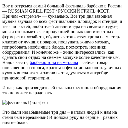
Вот и отгремел самый большой фестиваль барбекю в России
— RUSSIAN GRILL FEST / РУССКИЙ ГРИЛЬ ФЕСТ.
Причем «отгремел» — буквально. Все три дня заводная
музыка звучала со всех фестивальных площадок и стендов, и
тысячи гостей, любителей жизни и еды на свежем воздухе,
могли ознакомиться с продукцией новых или известных
фермерских хозяйств, обучиться тонкостям гриля на мастер-
классах от лучших поваров, послушать живую музыку,
попробовать необычные блюда, посмотреть новинки
оборудования. И конечно же – живо интересовались, как
сделать свой отдых на свежем воздухе более качественным.
Надо сказать,
барбекю зона из металла
– сейчас товар
повышенного спроса, красота и функциональность уличных
кухонь впечатляет и заставляет задуматься о апгрейде
придомовой территории.
И нас, как производителей стальных кухонь и оборудования –
это не может не радовать.
Это были незабываемые три дня – наплыв людей к нам на
стенд был нереальный! И положа руку на сердце – равных
нам не было.