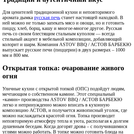
Для ценителей традиционной кухни и неповторимого
аромата дымка
русская печь
станет настоящей находкой. В
ней можно не только запекать мясо и овощи, но и готовить
пиццу, хлеб, борщ, кашу и многое-многое другое. Русская
печь со своим блестящим стальным куполом — всегда
стильный акцент в мебельной композиции, добавляющий
колорит и шарм. Компания ASTOV BBQ / АСТОВ БАРБЕКЮ
выпускает русские печи (пиццерии) в двух размерах – 1000
мм и 800 мм.
Открытая топка: очарование живого
огня
Уличные кухни с открытой топкой (ОПС) подойдут людям,
мечтающим о собственном камине. Этот специальный
«камин» производства ASTOV BBQ / АСТОВ БАРБЕКЮ
легко и непринужденно можно вписать в кухонную
композицию АСТОВ, и получается живописный уголок, где
можно наслаждаться красотой огня. Топка производит
неповторимую атмосферу тепла и уюта, располагая к долгим
душевным беседам. Когда догорят дрова – с получившимися
углями можно работать. В топке можно готовить блюда на