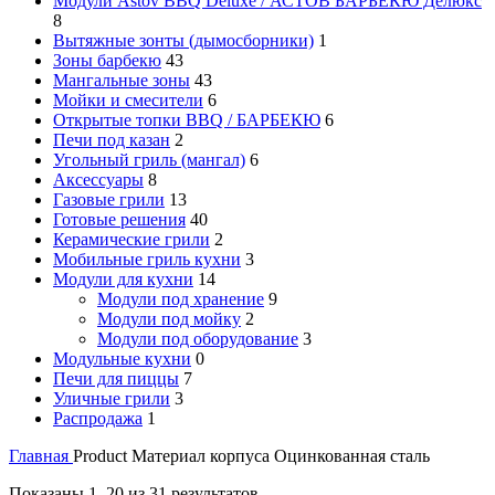
Модули Astov BBQ Deluxe / АСТОВ БАРБЕКЮ Делюкс
8
Вытяжные зонты (дымосборники)
1
Зоны барбекю
43
Мангальные зоны
43
Мойки и смесители
6
Открытые топки BBQ / БАРБЕКЮ
6
Печи под казан
2
Угольный гриль (мангал)
6
Аксессуары
8
Газовые грили
13
Готовые решения
40
Керамические грили
2
Мобильные гриль кухни
3
Модули для кухни
14
Модули под хранение
9
Модули под мойку
2
Модули под оборудование
3
Модульные кухни
0
Печи для пиццы
7
Уличные грили
3
Распродажа
1
Главная
Product Материал корпуса
Оцинкованная сталь
Показаны 1–20 из 31 результатов